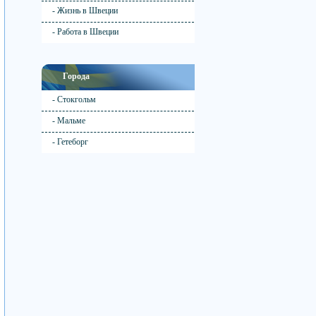
- Жизнь в Швеции
- Работа в Швеции
Города
- Стокгольм
- Мальме
- Гетеборг