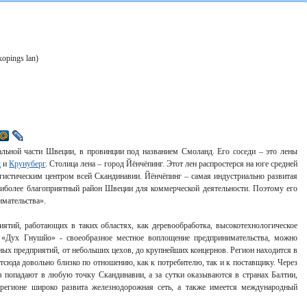
opings lan)
альной части Швеции, в провинции под названием Смоланд. Его соседи – это лены
д
и
Крунуберг
. Столица лена – город Йёнчёпинг. Этот лен распростерся на юге средней
гистическим центром всей Скандинавии. Йёнчёпинг – самая индустриально развитая
аиболее благоприятный район Швеции для коммерческой деятельности. Поэтому его
имательства».
ятий, работающих в таких областях, как деревообработка, высокотехнологическое
. «Дух Гнушйо» - своеобразное местное воплощение предпринимательства, можно
ных предприятий, от небольших цехов, до крупнейших концернов. Регион находится в
отсюда довольно близко по отношению, как к потребителю, так и к поставщику. Через
в попадают в любую точку Скандинавии, а за сутки оказываются в странах Балтии,
 регионе широко развита железнодорожная сеть, а также имеется международный