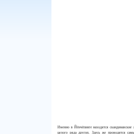
Именно в Йёнчёпинге находятся скандинавские 
целого ряда других. Здесь же проводятся сам