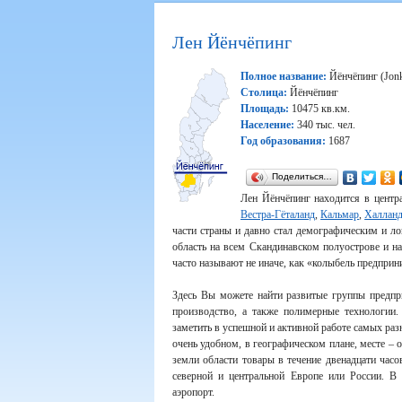
Лен Йёнчёпинг
Полное название:
Йёнчёпинг (Jonk
Столица:
Йёнчёпинг
Площадь:
10475 кв.км.
Население:
340 тыс. чел.
Год образования:
1687
Поделиться…
Лен Йёнчёпинг находится в центр
Вестра-Гёталанд
,
Кальмар
,
Халлан
части страны и давно стал демографическим и ло
область на всем Скандинавском полуострове и н
часто называют не иначе, как «колыбель предприн
Здесь Вы можете найти развитые группы предпри
производство, а также полимерные технологии
заметить в успешной и активной работе самых раз
очень удобном, в географическом плане, месте – 
земли области товары в течение двенадцати часо
северной и центральной Европе или России. В
аэропорт.