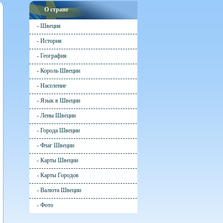
О стране
- Швеция
- История
- География
- Король Швеции
- Население
- Язык в Швеции
- Лены Швеции
- Города Швеции
- Флаг Швеции
- Карты Швеции
- Карты Городов
- Валюта Швеции
- Фото